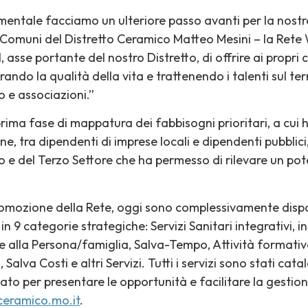
mentale facciamo un ulteriore passo avanti per la nost
ei Comuni del Distretto Ceramico Matteo Mesini – la Ret
, asse portante del nostro Distretto, di offrire ai propri 
orando la qualità della vita e trattenendo i talenti sul te
o e associazioni.”
prima fase di mappatura dei fabbisogni prioritari, a cui
e, tra dipendenti di imprese locali e dipendenti pubblic
ato e del Terzo Settore che ha permesso di rilevare un pot
promozione della Rete, oggi sono complessivamente disponi
in 9 categorie strategiche: Servizi Sanitari integrativi, 
e alla Persona/famiglia, Salva-Tempo, Attività formative/
Salva Costi e altri Servizi. Tutti i servizi sono stati cata
ato per presentare le opportunità e facilitare la gestione
oceramico.mo.it
.