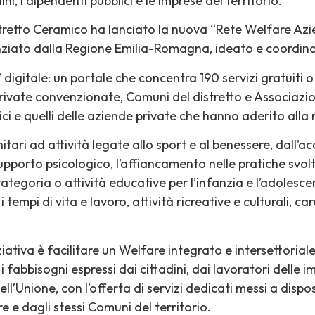
dini, i dipendenti pubblici e le imprese del territorio.
tretto Ceramico ha lanciato la nuova “Rete Welfare Azie
nziato dalla Regione Emilia-Romagna, ideato e coordin
 digitale: un portale che concentra 190 servizi gratuiti o
ivate convenzionate, Comuni del distretto e Associazioni
lici e quelli delle aziende private che hanno aderito alla 
nitari ad attività legate allo sport e al benessere, dall’ac
supporto psicologico, l’affiancamento nelle pratiche svol
categoria o attività educative per l’infanzia e l’adoles
i tempi di vita e lavoro, attività ricreative e culturali, ca
niziativa è facilitare un Welfare integrato e intersettoria
fabbisogni espressi dai cittadini, dai lavoratori delle im
ll’Unione, con l’offerta di servizi dedicati messi a disp
re e dagli stessi Comuni del territorio.