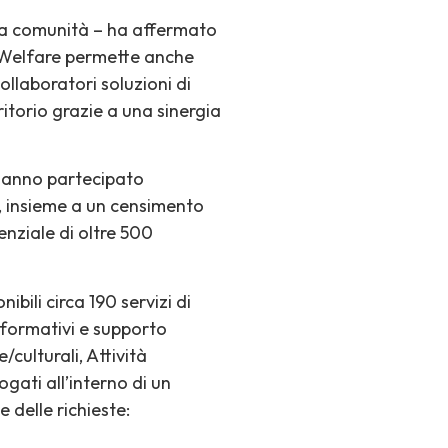
ra comunità – ha affermato
e Welfare permette anche
collaboratori soluzioni di
rritorio grazie a una sinergia
 hanno partecipato
i, insieme a un censimento
enziale di oltre 500
bili circa 190 servizi di
informativi e supporto
culturali, Attività
logati all’interno di un
 delle richieste: