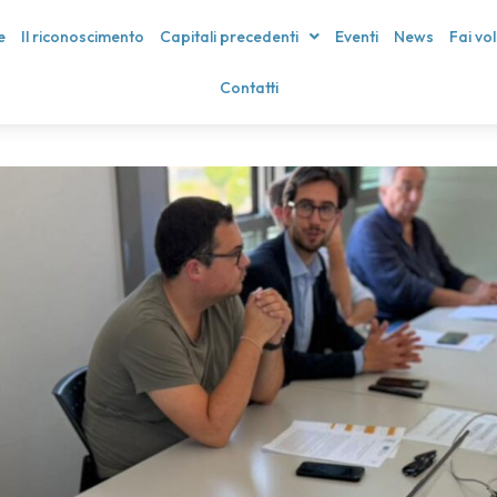
e
Il riconoscimento
Capitali precedenti
Eventi
News
Fai vo
Contatti