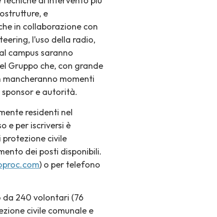
e tecniche di intervento più
ostrutture, e
nche in collaborazione con
nteering, l’uso della radio,
nti al campus saranno
del Gruppo che, con grande
Non mancheranno momenti
, sponsor e autorità.
lmente residenti nel
e per iscriversi è
 protezione civile
to dei posti disponibili.
oproc.com
) o per telefono
 da 240 volontari (76
tezione civile comunale e