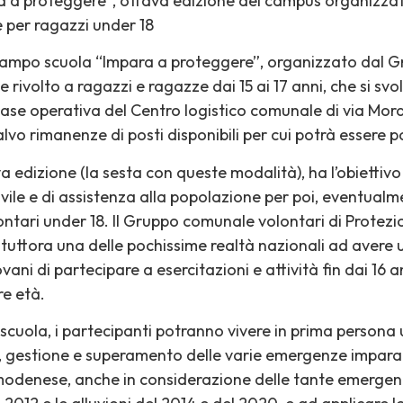
ara a proteggere”, ottava edizione del campus organiz
e per ragazzi under 18
l campo scuola “Impara a proteggere”, organizzato dal 
 rivolto a ragazzi e ragazze dai 15 ai 17 anni, che si sv
se operativa del Centro logistico comunale di via Moran
salvo rimanenze di posti disponibili per cui potrà essere p
va edizione (la sesta con queste modalità), ha l’obiettivo 
civile e di assistenza alla popolazione per poi, eventual
ari under 18. Il Gruppo comunale volontari di Protezion
 è tuttora una delle pochissime realtà nazionali ad avere un
vani di partecipare a esercitazioni e attività fin dai 16 
re età.
 scuola, i partecipanti potranno vivere in prima persona
e, gestione e superamento delle varie emergenze imparan
o modenese, anche in considerazione delle tante emerge