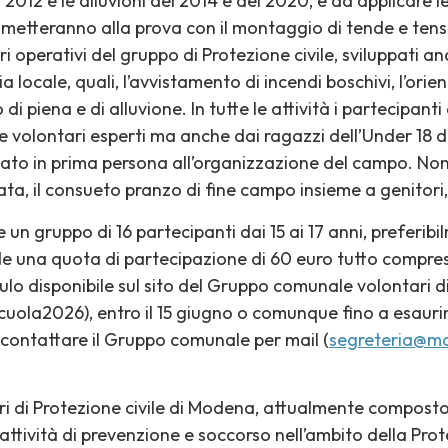
l 2012 e le alluvioni del 2014 e del 2020, e ad applicare l
i metteranno alla prova con il montaggio di tende e tens
 operativi del gruppo di Protezione civile, sviluppati a
zia locale, quali, l’avvistamento di incendi boschivi, l’orie
o di piena e di alluvione. In tutte le attività i partecipa
e volontari esperti ma anche dai ragazzi dell’Under 18 
ato in prima persona all’organizzazione del campo. 
rnata, il consueto pranzo di fine campo insieme a genitori
un gruppo di 16 partecipanti dai 15 ai 17 anni, preferibi
e una quota di partecipazione di 60 euro tutto compreso 
lo disponibile sul sito del Gruppo comunale volontari di
a2026), entro il 15 giugno o comunque fino a esaurimen
 contattare il Gruppo comunale per mail (
segreteria@m
i di Protezione civile di Modena, attualmente composto
attività di prevenzione e soccorso nell’ambito della Pro