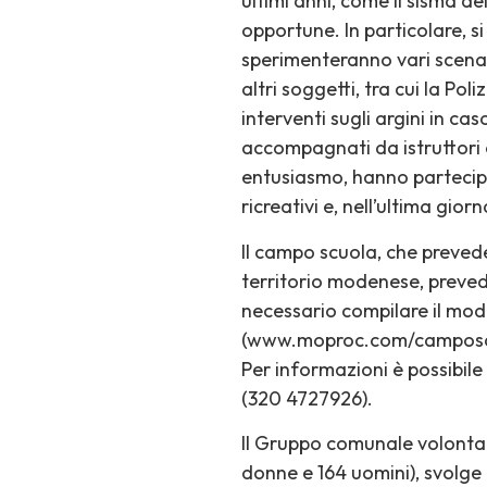
ultimi anni, come il sisma de
opportune. In particolare, s
sperimenteranno vari scenari
altri soggetti, tra cui la Poli
interventi sugli argini in cas
accompagnati da istruttori 
entusiasmo, hanno partecip
ricreativi e, nell’ultima gio
Il campo scuola, che prevede 
territorio modenese, preved
necessario compilare il modu
(www.moproc.com/camposcuol
Per informazioni è possibile
(320 4727926).
Il Gruppo comunale volontar
donne e 164 uomini), svolge 