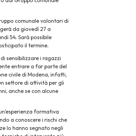
zato dal Gruppo comunale
Gruppo comunale volontari di
olgerà da giovedì 27 a
di 54. Sarà possibile
osticipato il termine.
di sensibilizzare i ragazzi
mente entrare a far parte del
e civile di Modena, infatti,
 settore di attività per gli
anni, anche se con alcune
 un’esperienza formativa
do a conoscere i rischi che
nze lo hanno segnato negli