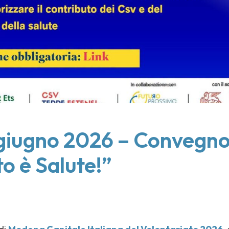
giugno 2026 – Convegn
o è Salute!”