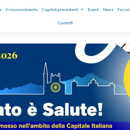
e
Il riconoscimento
Capitali precedenti
Eventi
News
Fai vo
Contatti