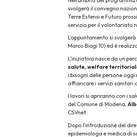
Nell’ambito del programma 
svolgerà il convegno nazio
Terre Estensi e Futuro pross
servizio per il volontariato
L’appuntamento si svolgerà l
Marco Biagi 10) ed è realizza
L’iniziativa nasce da un per
salute, welfare territoria
i bisogni delle persone oggi
affiancare i servizi sanitari
I lavori si apriranno con i sal
del Comune di Modena,
Alb
CSVnet.
Dopo l’introduzione del dir
epidemiologa e medica di sa