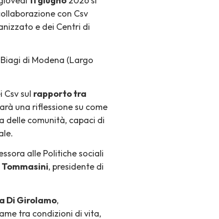
 giovedì
11 giugno
2026 si
collaborazione con Csv
anizzato e dei Centri di
o Biagi di Modena (Largo
i Csv sul
rapporto tra
 sarà una riflessione su come
na delle comunità, capaci di
ale.
ssora alle Politiche sociali
 Tommasini
, presidente di
a Di Girolamo
,
me tra condizioni di vita,