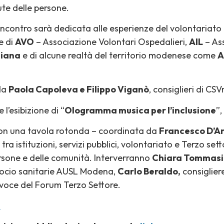
ute delle persone.
’incontro sarà dedicata alle esperienze del volontariato 
e di
AVO
– Associazione Volontari Ospedalieri,
AIL
– Ass
liana
e di alcune realtà del territorio modenese come
A
 da
Paola Capoleva e Filippo Viganò
, consiglieri di CSV
l’esibizione di “
Ologramma musica per l’inclusione
”,
con una tavola rotonda – coordinata da
Francesco D’A
tra istituzioni, servizi pubblici, volontariato e Terzo set
persone e delle comunità. Interverranno
Chiara Tommasi
 socio sanitarie AUSL Modena,
Carlo Beraldo,
consiglier
voce del Forum Terzo Settore.
.