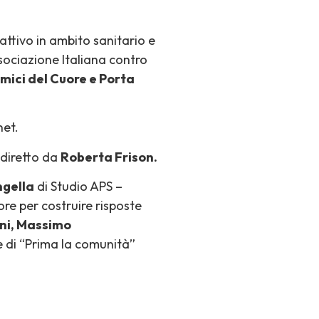
attivo in ambito sanitario e
ociazione Italiana contro
mici del Cuore e Porta
net.
 diretto da
Roberta Frison.
ngella
di Studio APS –
tore per costruire risposte
ni, Massimo
e di “Prima la comunità”