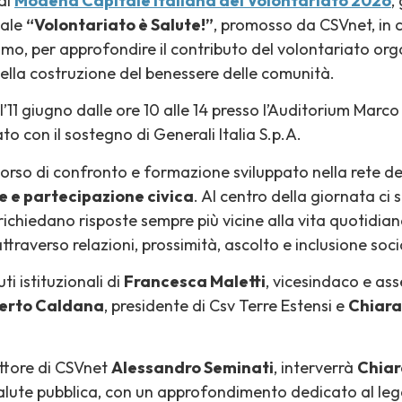
di
Modena Capitale Italiana del Volontariato 2026
,
nale
“Volontariato è Salute!”
, promosso da CSVnet, in 
imo, per approfondire il contributo del volontariato org
 nella costruzione del benessere delle comunità.
’11 giugno dalle ore 10 alle 14 presso l’Auditorium Marc
to con il sostegno di Generali Italia S.p.A.
corso di confronto e formazione sviluppato nella rete de
le e partecipazione civica
. Al centro della giornata ci
 richiedano risposte sempre più vicine alla vita quotidia
 attraverso relazioni, prossimità, ascolto e inclusione soci
uti istituzionali di
Francesca Maletti
, vicesindaco e asse
erto Caldana
, presidente di Csv Terre Estensi e
Chiara
ettore di CSVnet
Alessandro Seminati
, interverrà
Chiar
lute pubblica, con un approfondimento dedicato al lega