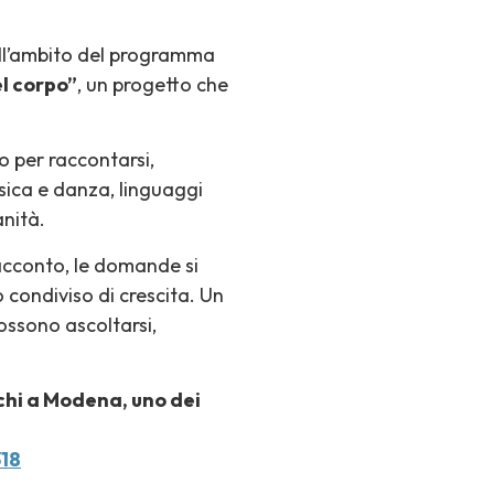
ell’ambito del programma
l corpo”
, un progetto che
co per raccontarsi,
sica e danza, linguaggi
anità.
racconto, le domande si
 condiviso di crescita. Un
possono ascoltarsi,
rchi a Modena, uno dei
318