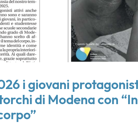
2026 i giovani protagonist
Storchi di Modena con “I
 corpo”