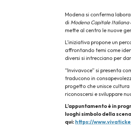
Modena si conferma laborato
di
Modena Capitale Italiana 
mette al centro le nuove gen
L’iniziativa propone un perco
affrontando temi come ident
diversi si intrecciano per d
“Invivavoce” si presenta co
traducono in consapevolezza,
progetto che unisce cultura e
riconoscersi e sviluppare n
L’appuntamento è in progra
luoghi simbolo della scena 
qui:
https://www.vivatick