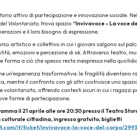
rio attivo di partecipazione e innovazione sociale. N
del Volontariato
, trova spazio
“Invivavoce – La voce de
erazioni e il loro bisogno di espressione.
rso artistico e collettivo in cui i giovani salgono sul pal
ità, emozioni e percezione di sé. Attraverso teatro, mu
are forma a ciò che spesso resta inespressa nella quotidi
me un’esperienza trasformativa: le fragilità diventano 
 mentre il confronto con gli altri costruisce uno spazio
 volontariato, offrendo contesti sicuri in cui i ragazzi 
uove forme di partecipazione.
mma il 21 aprile alle ore 20:30 presso il Teatro Sto
culturale cittadina, ingresso gratuito, biglietti
et.com/it/ticket/invivavoce-la-voce-del-corpo/299