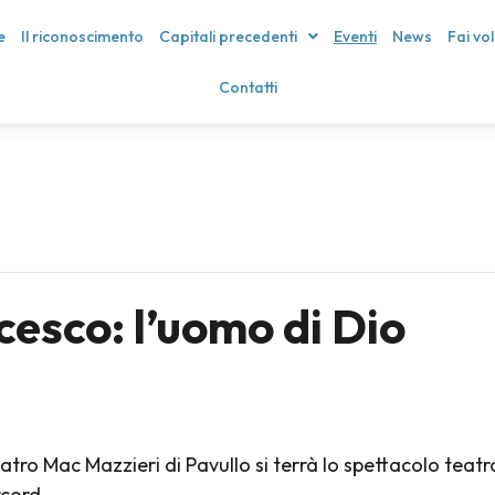
e
Il riconoscimento
Capitali precedenti
Eventi
News
Fai vo
Contatti
cesco: l’uomo di Dio
teatro Mac Mazzieri di Pavullo si terrà lo spettacolo teat
rcord