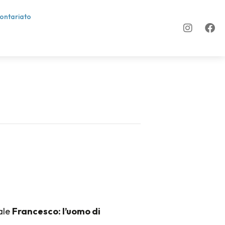
lontariato
rale
Francesco: l’uomo di