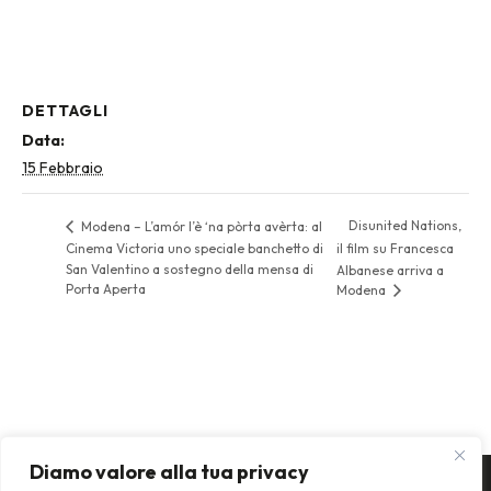
DETTAGLI
Data:
15 Febbraio
Disunited Nations,
Modena – L’amór l’è ‘na pòrta avèrta: al
Cinema Victoria uno speciale banchetto di
il film su Francesca
San Valentino a sostegno della mensa di
Albanese arriva a
Porta Aperta
Modena
Diamo valore alla tua privacy