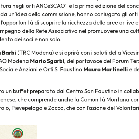
atura negli orti ANCeSCAO” e la prima edizione del conco
ate da un’idea della commissione, hanno coniugato gli or
’opportunità di scoprire la ricchezza delle aree ortive e
impegno della Rete Associativa nel promuovere una cult
alento dei soci e non solo.
 Barbi
(TRC Modena) e si aprirà con i saluti della Vice
SCAO Modena
Mario Sgarbi
, del portavoce del Forum T
 Sociale Anziani e Orti S. Faustino
Mauro Martinelli
e de
to un buffet preparato dal Centro San Faustino in collabo
se, che comprende anche la Comunità Montana con i pr
olo, Pievepelago e Zocca, che con l’azione del Volont