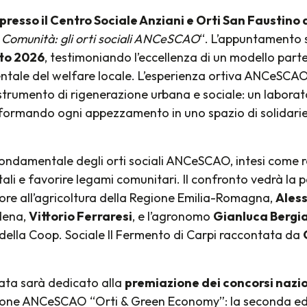
presso il Centro Sociale Anziani e Orti San Faustino d
a Comunità: gli orti sociali ANCeSCAO
“. L’appuntamento s
ato 2026
, testimoniando l’eccellenza di un modello parte
ntale del welfare locale. L’esperienza ortiva ANCeSCA
 strumento di rigenerazione urbana e sociale: un laborato
asformando ogni appezzamento in uno spazio di solidarie
 fondamentale degli orti sociali ANCeSCAO, intesi come r
li e favorire legami comunitari. Il confronto vedrà la pa
essore all’agricoltura della Regione Emilia-Romagna,
Ales
dena,
Vittorio Ferraresi
, e l’agronomo
Gianluca Bergia
 della Coop. Sociale Il Fermento di Carpi raccontata da
ata sarà dedicato alla
premiazione dei concorsi naz
one ANCeSCAO “Orti & Green Economy”: la seconda edi