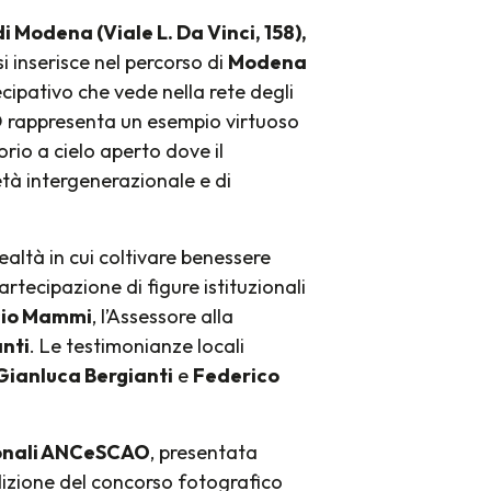
i Modena (Viale L. Da Vinci, 158),
i inserisce nel percorso di
Modena
cipativo che vede nella rete degli
O rappresenta un esempio virtuoso
rio a cielo aperto dove il
tà intergenerazionale e di
ealtà in cui coltivare benessere
rtecipazione di figure istituzionali
sio Mammi
, l’Assessore alla
nti
. Le testimonianze locali
Gianluca Bergianti
e
Federico
ionali ANCeSCAO
, presentata
zione del concorso fotografico