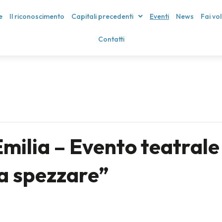
e
Il riconoscimento
Capitali precedenti
Eventi
News
Fai vo
Contatti
milia – Evento teatrale
a spezzare”