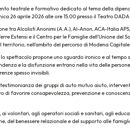
nto teatrale e formativo dedicato al tema della dipend
ca 26 aprile 2026 alle ore 15.00 presso il Teatro DADA 
ione tra Alcolisti Anonimi (A.A.), Al-Anon, ACA-Italia A
erre Estensi e il Centro per le Famiglie dell’Unione del S
del territorio, nell’ambito del percorso di Modena Capital
, lo spettacolo propone uno sguardo ironico e al tempo s
enza e la disfunzione entrano nella vita delle persone
erenze spesso invisibili.
 testimonianza dei gruppi di auto mutuo aiuto, intervent
ttivo di favorire consapevolezza, prevenzione e conoscen
 ai volontari, agli operatori sociali e sanitari, agli educ
ne, del benessere relazionale e del supporto alle famigli